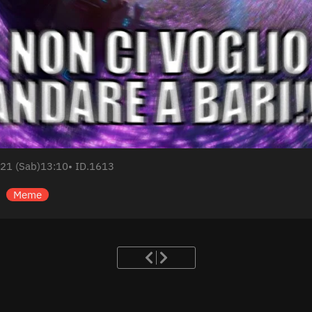
21 (Sab)
13:10
• ID.1613
Meme